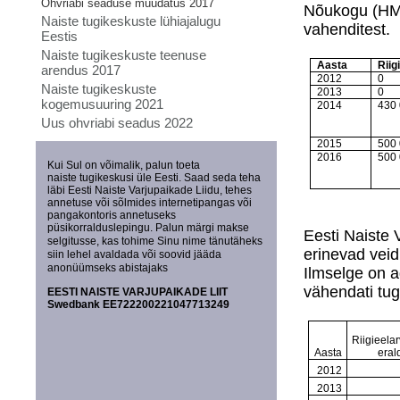
Ohvriabi seaduse muudatus 2017
Nõukogu (HMN
Naiste tugikeskuste lühiajalugu
vahenditest.
Eestis
Naiste tugikeskuste teenuse
Aasta
Riig
arendus 2017
2012
0
Naiste tugikeskuste
2013
0
kogemusuuring 2021
2014
430
Uus ohvriabi seadus 2022
2015
500
2016
500
Kui Sul on võimalik, palun toeta
naiste tugikeskusi üle Eesti. Saad seda teha
läbi Eesti Naiste Varjupaikade Liidu, tehes
annetuse või sõlmides internetipangas või
pangakontoris annetuseks
püsikorralduslepingu.
Palun märgi makse
Eesti Naiste 
selgitusse, kas tohime Sinu nime tänutäheks
erinevad veid
siin lehel avaldada või soovid jääda
anonüümseks abistajaks
Ilmselge on ag
vähendati tug
EESTI NAISTE VARJUPAIKADE LIIT
Swedbank EE722200221047713249
Riigieela
Aasta
eral
2012
2013